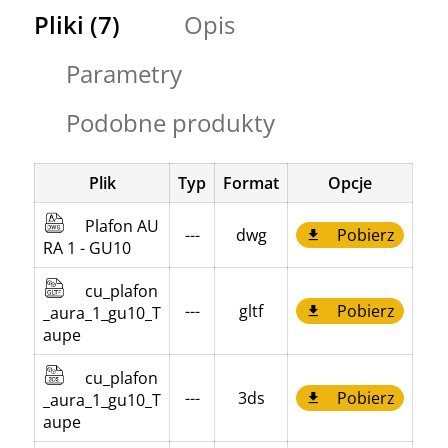
Pliki (7)
Opis
Parametry
Podobne produkty
Plik
Typ
Format
Opcje
Plafon AU
---
dwg
Pobierz
RA 1 - GU10
cu_plafon
---
gltf
Pobierz
_aura_1_gu10_T
aupe
cu_plafon
---
3ds
Pobierz
_aura_1_gu10_T
aupe