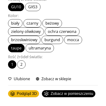
GU10
GX53
Kolor:
biały
czarny
beżowy
zielony oliwkowy
ochra czerwona
brzoskwiniowy
burgund
mocca
taupe
ultramaryna
Ilość źródeł światła:
1
2
Ulubione
Zobacz w sklepie
Podgląd 3D
Zobacz w pomieszczeniu