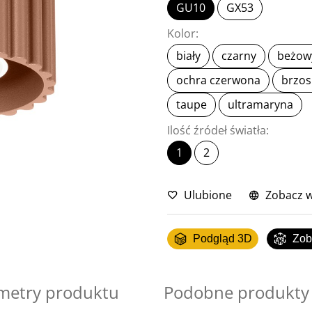
GU10
GX53
Kolor:
biały
czarny
beżow
ochra czerwona
brzos
taupe
ultramaryna
Ilość źródeł światła:
1
2
Ulubione
Zobacz w
Podgląd 3D
Zob
metry produktu
Podobne produkty