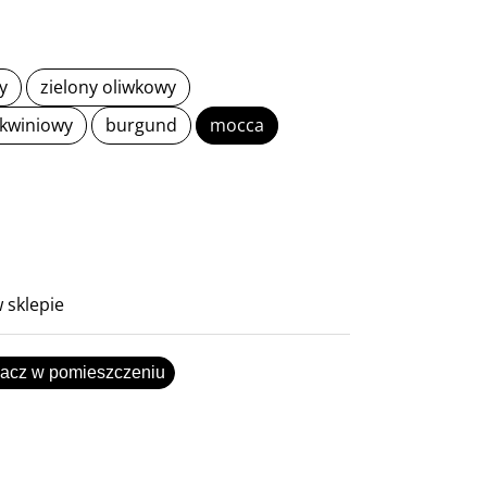
y
zielony oliwkowy
kwiniowy
burgund
mocca
 sklepie
acz w pomieszczeniu