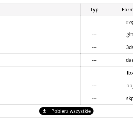
Typ
Form
---
dw
---
glt
---
3d
---
da
---
fb
---
ob
---
sk
Pobierz wszystkie