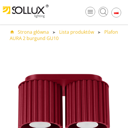
Strona główna
Lista produktów
Plafon
AURA 2 burgund GU10