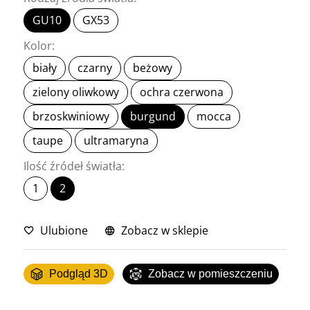
GU10
GX53
Kolor:
biały
czarny
beżowy
zielony oliwkowy
ochra czerwona
brzoskwiniowy
burgund
mocca
taupe
ultramaryna
Ilość źródeł światła:
1
2
Ulubione
Zobacz w sklepie
Podgląd 3D
Zobacz w pomieszczeniu