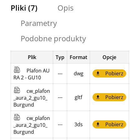
Pliki (7)
Opis
Parametry
Podobne produkty
Plik
Typ
Format
Opcje
Plafon AU
---
dwg
Pobierz
RA 2 - GU10
cw_plafon
---
gltf
Pobierz
_aura_2_gu10_
Burgund
cw_plafon
---
3ds
Pobierz
_aura_2_gu10_
Burgund