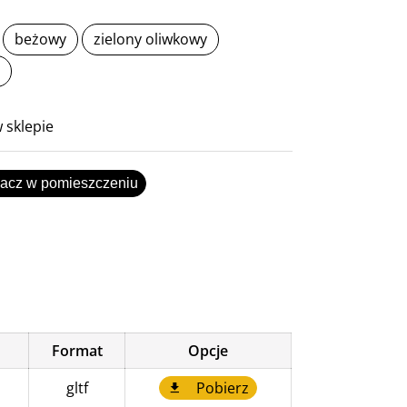
beżowy
zielony oliwkowy
 sklepie
acz w pomieszczeniu
Format
Opcje
gltf
Pobierz