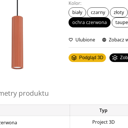
Kolor:
biały
czarny
złoty
ochra czerwona
taupe
Ulubione
Zobacz w
Podgląd 3D
Zob
metry produktu
Typ
Project 3D
zerwona