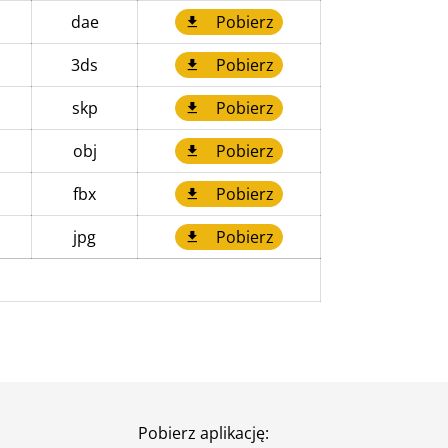
dae
Pobierz
3ds
Pobierz
skp
Pobierz
obj
Pobierz
fbx
Pobierz
jpg
Pobierz
Pobierz aplikację: