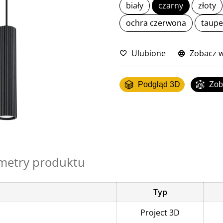
biały
czarny
złoty
ochra czerwona
taupe
Ulubione
Zobacz w
Podgląd 3D
Zob
metry produktu
Typ
Project 3D