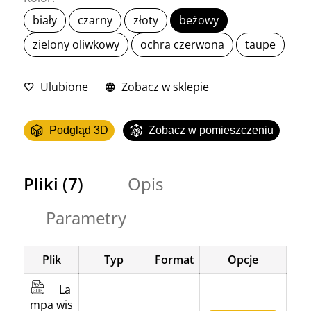
biały
czarny
złoty
beżowy
zielony oliwkowy
ochra czerwona
taupe
Ulubione
Zobacz w sklepie
Podgląd 3D
Zobacz w pomieszczeniu
Pliki (7)
Opis
Parametry
Plik
Typ
Format
Opcje
La
mpa wis