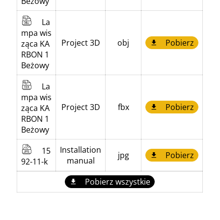
Beżowy
La
mpa wis
Project 3D
obj
Pobierz
ząca KA
RBON 1
Beżowy
La
mpa wis
Project 3D
fbx
Pobierz
ząca KA
RBON 1
Beżowy
Installation
15
jpg
Pobierz
manual
92-11-k
Pobierz wszystkie